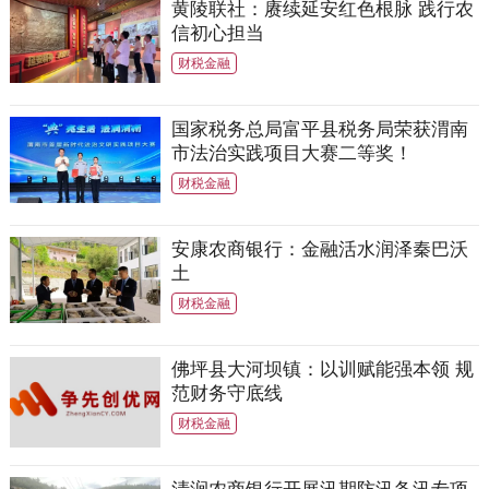
黄陵联社：赓续延安红色根脉 践行农
信初心担当
财税金融
国家税务总局富平县税务局荣获渭南
市法治实践项目大赛二等奖！
财税金融
安康农商银行：金融活水润泽秦巴沃
土
财税金融
佛坪县大河坝镇：以训赋能强本领 规
范财务守底线
财税金融
清涧农商银行开展汛期防汛备汛专项