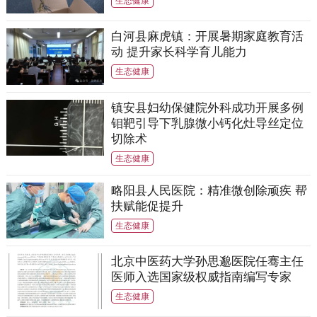
生态健康
白河县麻虎镇：开展暑期家庭教育活
动 提升家长科学育儿能力
生态健康
镇安县妇幼保健院外科成功开展多例
钼靶引导下乳腺微小钙化灶导丝定位
切除术
生态健康
略阳县人民医院：精准微创除顽疾 帮
扶赋能促提升
生态健康
北京中医药大学孙思邈医院任骞主任
医师入选国家级权威指南编写专家
生态健康