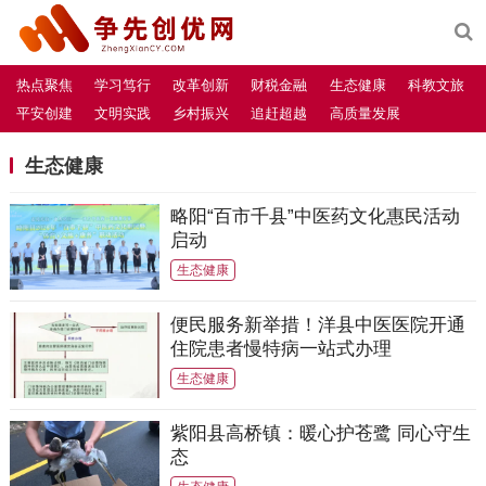
热点聚焦
学习笃行
改革创新
财税金融
生态健康
科教文旅
平安创建
文明实践
乡村振兴
追赶超越
高质量发展
生态健康
略阳“百市千县”中医药文化惠民活动
启动
生态健康
便民服务新举措！洋县中医医院开通
住院患者慢特病一站式办理
生态健康
紫阳县高桥镇：暖心护苍鹭 同心守生
态