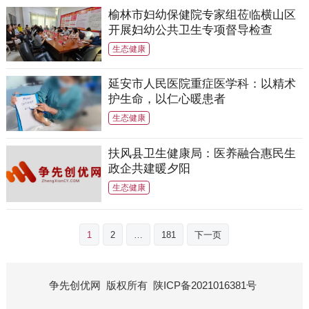
榆林市妇幼保健院专家组莅临横山区
开展妇幼公共卫生专项督导检查
生态健康
延安市人民医院重症医学科：以精术
护生命，以仁心暖患者
生态健康
扶风县卫生健康局：医养融合惠民生
政企共建暖夕阳
生态健康
文
1
2
…
181
下一页
章
分
页
争先创优网
版权所有
陕ICP备2021016381号