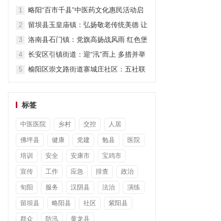
担当显作为
略阳“百市千县”中医药文化惠民活动启
1
动
留坝县玉皇庙镇：弘扬敬老传统美德 让
2
关爱“不打烊”
洛南县石门镇：党旗高扬战风雨 红色堡
3
垒护安澜
长安区引镇街道：迎“汛”而上 多措并举
4
筑牢防汛“安全堤”
榆阳区崇文路街道寨城庄社区：五社联
5
动暖童心 平安陪伴度暑假
标签
中医医院
乡村
交控
人居
佛坪县
健康
党建
勉县
医院
培训
安全
安康市
宝鸡市
宣传
工作
应急
排查
政治
旬阳
服务
汉阴县
法治
演练
留坝县
略阳县
社区
紫阳县
群众
防汛
黄龙县