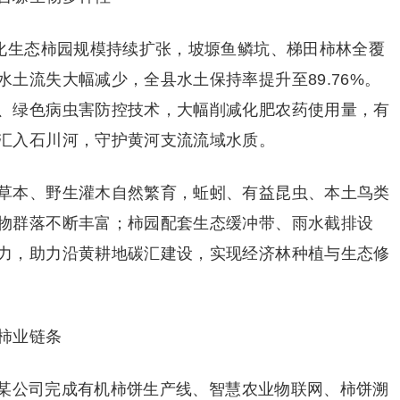
准化生态柿园规模持续扩张，坡塬鱼鳞坑、梯田柿林全覆
土流失大幅减少，全县水土保持率提升至89.76%。
、绿色病虫害防控技术，大幅削减化肥农药使用量，有
汇入石川河，守护黄河支流流域水质。
草本、野生灌木自然繁育，蚯蚓、有益昆虫、本土鸟类
物群落不断丰富；柿园配套生态缓冲带、雨水截排设
力，助力沿黄耕地碳汇建设，实现经济林种植与生态修
柿业链条
富平某公司完成有机柿饼生产线、智慧农业物联网、柿饼溯