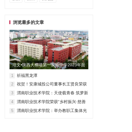
浏览最多的文章
培文•陕西大柳塔第一实验中学2023年面
向全国招聘教师启事
祈福黑龙潭
1
祝贺！安康城投公司董事长王贤良荣获
2
“安康市第三批有突出贡献专家”
渭南职业技术学院：天使载青春 筑梦新
3
征程
渭南职业技术学院荣获“乡村振兴·慈善
4
众筹”先进单位称号
渭南职业技术学院：举办教职工集体光
5
荣退休仪式