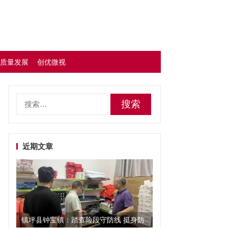
质量发展
创优微视
搜
索：
近期文章
镇坪县钟宝镇：踏查险段守防线 挺身防