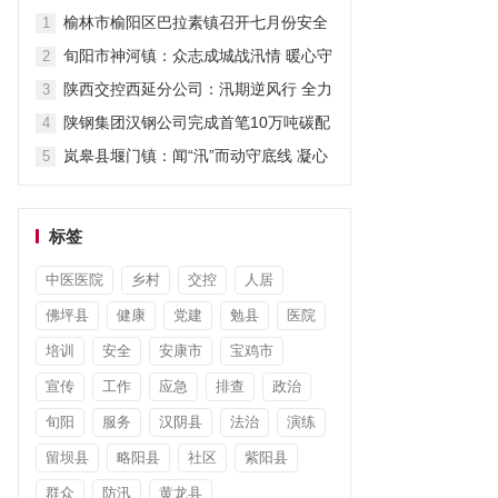
汛显担当
榆林市榆阳区巴拉素镇召开七月份安全
1
生产、生态环保、信访维稳工作会议
旬阳市神河镇：众志成城战汛情 暖心守
2
护保民生
陕西交控西延分公司：汛期逆风行 全力
3
保畅通
陕钢集团汉钢公司完成首笔10万吨碳配
4
额成功交易
岚皋县堰门镇：闻“汛”而动守底线 凝心
5
聚力筑安澜
标签
中医医院
乡村
交控
人居
佛坪县
健康
党建
勉县
医院
培训
安全
安康市
宝鸡市
宣传
工作
应急
排查
政治
旬阳
服务
汉阴县
法治
演练
留坝县
略阳县
社区
紫阳县
群众
防汛
黄龙县