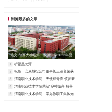
浏览最多的文章
培文•陕西大柳塔第一实验中学2023年面
向全国招聘教师启事
祈福黑龙潭
1
祝贺！安康城投公司董事长王贤良荣获
2
“安康市第三批有突出贡献专家”
渭南职业技术学院：天使载青春 筑梦新
3
征程
渭南职业技术学院荣获“乡村振兴·慈善
4
众筹”先进单位称号
渭南职业技术学院：举办教职工集体光
5
荣退休仪式