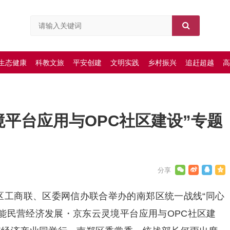
生态健康
科教文旅
平安创建
文明实践
乡村振兴
追赶超越
高
境平台应用与OPC社区建设”专题
区工商联、区委网信办联合举办的南郑区统一战线“同心
智赋能民营经济发展・京东云灵境平台应用与OPC社区建