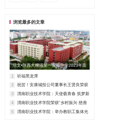
浏览最多的文章
培文•陕西大柳塔第一实验中学2023年面
向全国招聘教师启事
祈福黑龙潭
1
祝贺！安康城投公司董事长王贤良荣获
2
“安康市第三批有突出贡献专家”
渭南职业技术学院：天使载青春 筑梦新
3
征程
渭南职业技术学院荣获“乡村振兴·慈善
4
众筹”先进单位称号
渭南职业技术学院：举办教职工集体光
5
荣退休仪式