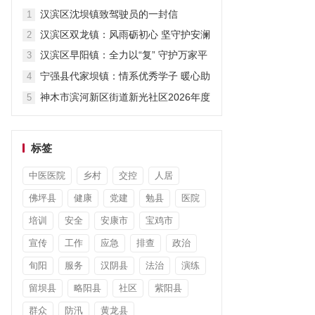
暖暑期
汉滨区沈坝镇致驾驶员的一封信
1
汉滨区双龙镇：风雨砺初心 坚守护安澜
2
汉滨区早阳镇：全力以“复” 守护万家平
3
安
宁强县代家坝镇：情系优秀学子 暖心助
4
力圆梦
神木市滨河新区街道新光社区2026年度
5
“小太阳故事汇”第七期开讲啦
标签
中医医院
乡村
交控
人居
佛坪县
健康
党建
勉县
医院
培训
安全
安康市
宝鸡市
宣传
工作
应急
排查
政治
旬阳
服务
汉阴县
法治
演练
留坝县
略阳县
社区
紫阳县
群众
防汛
黄龙县