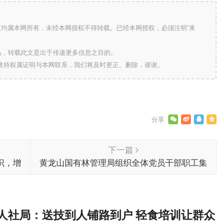
版权均属本网所有，未经本网授权不得转载。已经本网授权，必须注明“来
的作品，转载此文是出于传递更多信息之目的。
作者持权属证明与本网联系，我们将及时更正、删除，谢谢。
下一篇
识，增
黄龙山国有林管理局组织全体党员干部职工集
中观看纪念辛亥革命110周年大会
人社局：送技到人铺路到户 轻食培训让群众