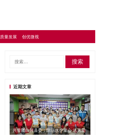
质量发展
创优微视
搜
索：
近期文章
共青团白河县委：防溺水护童心 送关爱