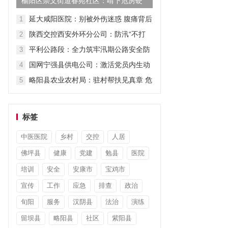
榆阳区崇文街道春苑社区：啃下危房硬
骨头 守护群“众头顶上的安...
延大咸阳医院：别被外伤迷惑 腹痛背后
1
另有病因
陕西交控西安外环分公司：防汛“不打
2
烊” 排查“不停步”
平利公路段：全力筑牢汛期公路安全防
3
线
国网宁强县供电公司：激活党员内生动
4
力 激发先锋模范作用
略阳县农业农村局：驻村帮扶见真章 危
5
难之际伸援手
标签
中医医院
乡村
交控
人居
佛坪县
健康
党建
勉县
医院
培训
安全
安康市
宝鸡市
宣传
工作
应急
排查
政治
旬阳
服务
汉阴县
法治
演练
留坝县
略阳县
社区
紫阳县