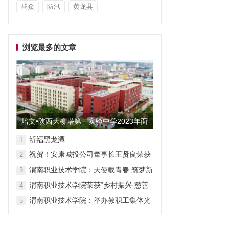
群众
防汛
黄龙县
浏览最多的文章
培文•陕西大柳塔第一实验中学2023年面
向全国招聘教师启事
祈福黑龙潭
1
祝贺！安康城投公司董事长王贤良荣获
2
“安康市第三批有突出贡献专家”
渭南职业技术学院：天使载青春 筑梦新
3
征程
渭南职业技术学院荣获“乡村振兴·慈善
4
众筹”先进单位称号
渭南职业技术学院：举办教职工集体光
5
荣退休仪式