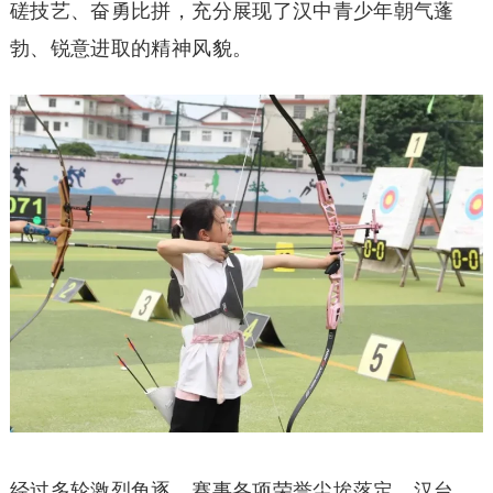
磋技艺、奋勇比拼，充分展现了汉中青少年朝气蓬
勃、锐意进取的精神风貌。
经过多轮激烈角逐，赛事各项荣誉尘埃落定。汉台