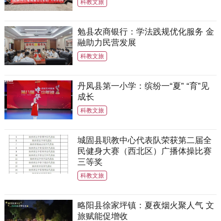
科教文旅
勉县农商银行：学法践规优化服务 金
融助力民营发展
科教文旅
丹凤县第一小学：缤纷一“夏” “育”见
成长
科教文旅
城固县职教中心代表队荣获第二届全
民健身大赛（西北区）广播体操比赛
三等奖
科教文旅
略阳县徐家坪镇：夏夜烟火聚人气 文
旅赋能促增收