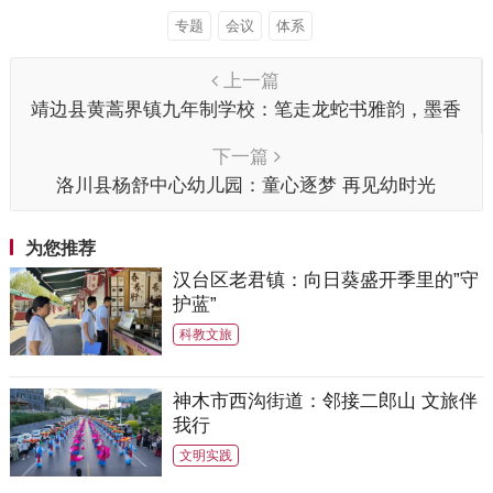
专题
会议
体系
上一篇
靖边县黄蒿界镇九年制学校：笔走龙蛇书雅韵，墨香
四溢润心田
下一篇
洛川县杨舒中心幼儿园：童心逐梦 再见幼时光
为您推荐
汉台区老君镇：向日葵盛开季里的”守
护蓝”
科教文旅
神木市西沟街道：邻接二郎山 文旅伴
我行
文明实践