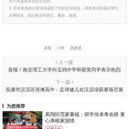
出于传递更多信息之目的。
3. 若有来源标注错误或侵犯了您的合法权益，请作者持权属证明与
本网联系，我们将及时更正、删除，谢谢。
喜报
小学
思政课
上一篇
喜报！南京理工大学向宝鸡中学和获奖同学表示热烈
而诚挚的祝贺
下一篇
安康市汉滨区张滩高中：足球健儿在汉滨绿荫赛场尽展
雄风
为您推荐
凤翔区范家寨镇：研学传承孝农耕 童
心厚植家国情
科教文旅