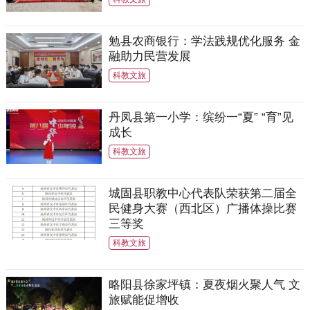
勉县农商银行：学法践规优化服务 金
融助力民营发展
科教文旅
丹凤县第一小学：缤纷一“夏” “育”见
成长
科教文旅
城固县职教中心代表队荣获第二届全
民健身大赛（西北区）广播体操比赛
三等奖
科教文旅
略阳县徐家坪镇：夏夜烟火聚人气 文
旅赋能促增收