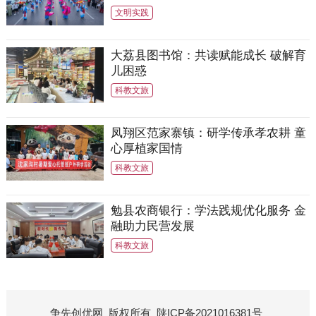
文明实践
大荔县图书馆：共读赋能成长 破解育
儿困惑
科教文旅
凤翔区范家寨镇：研学传承孝农耕 童
心厚植家国情
科教文旅
勉县农商银行：学法践规优化服务 金
融助力民营发展
科教文旅
争先创优网
版权所有
陕ICP备2021016381号