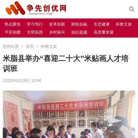
热点聚焦
学习笃行
改革创新
财税金融
生态健康
科教文旅
平安创建
文明实践
乡村振兴
追赶超越
高质量发展
您的位置
首页
科教文旅
米脂县举办“喜迎二十大”米贴画人才培
训班
2022年6月29日 10:44