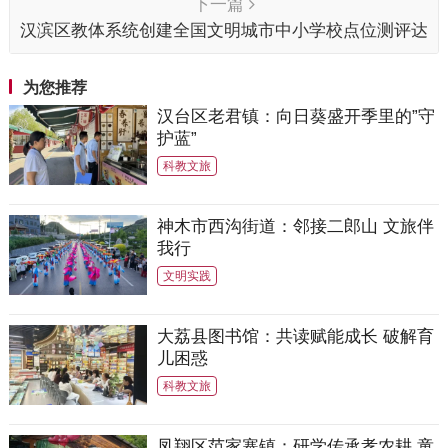
下一篇
汉滨区教体系统创建全国文明城市中小学校点位测评达
标工作培训会在培新小学召开
为您推荐
汉台区老君镇：向日葵盛开季里的”守
护蓝”
科教文旅
神木市西沟街道：邻接二郎山 文旅伴
我行
文明实践
大荔县图书馆：共读赋能成长 破解育
儿困惑
科教文旅
凤翔区范家寨镇：研学传承孝农耕 童