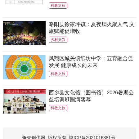
科教文旅
略阳县徐家坪镇：夏夜烟火聚人气 文
旅赋能促增收
乡村振兴
凤翔区城关镇纸坊中学：五育融合促
发展 健康成长向未来
科教文旅
西乡县文化馆（图书馆）2026暑期公
益培训班圆满落幕
科教文旅
争先创优网
版权所有
陕ICP备2021016381号