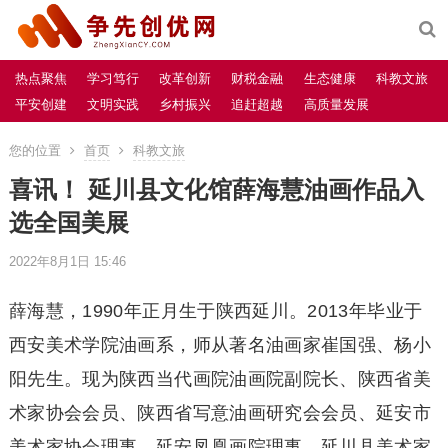
热点聚焦
学习笃行
改革创新
财税金融
生态健康
科教文旅
平安创建
文明实践
乡村振兴
追赶超越
高质量发展
您的位置
首页
科教文旅
喜讯！ 延川县文化馆薛海慧油画作品入
选全国美展
2022年8月1日 15:46
薛海慧，1990年正月生于陕西延川。2013年毕业于
西安美术学院油画系，师从著名油画家崔国强、杨小
阳先生。现为陕西当代画院油画院副院长、陕西省美
术家协会会员、陕西省写意油画研究会会员、延安市
美术家协会理事、延安凤凰画院理事、延川县美术家