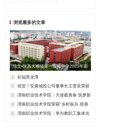
浏览最多的文章
培文•陕西大柳塔第一实验中学2023年面
向全国招聘教师启事
祈福黑龙潭
1
祝贺！安康城投公司董事长王贤良荣获
2
“安康市第三批有突出贡献专家”
渭南职业技术学院：天使载青春 筑梦新
3
征程
渭南职业技术学院荣获“乡村振兴·慈善
4
众筹”先进单位称号
渭南职业技术学院：举办教职工集体光
5
荣退休仪式