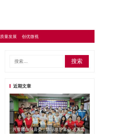
质量发展
创优微视
搜
索：
近期文章
共青团白河县委：防溺水护童心 送关爱