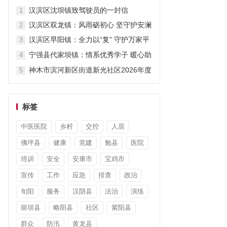
暖暑期
汉滨区沈坝镇致驾驶员的一封信
1
汉滨区双龙镇：风雨砺初心 坚守护安澜
2
汉滨区早阳镇：全力以“复” 守护万家平
3
安
宁强县代家坝镇：情系优秀学子 暖心助
4
力圆梦
神木市滨河新区街道新光社区2026年度
5
“小太阳故事汇”第七期开讲啦
标签
中医医院
乡村
交控
人居
佛坪县
健康
党建
勉县
医院
培训
安全
安康市
宝鸡市
宣传
工作
应急
排查
政治
旬阳
服务
汉阴县
法治
演练
留坝县
略阳县
社区
紫阳县
群众
防汛
黄龙县