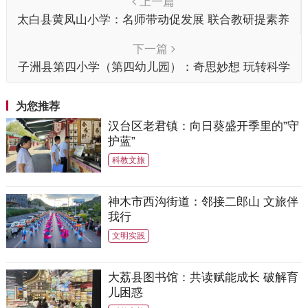
上一篇
太白县黄凤山小学：名师带动促发展 联合教研提素养
下一篇
子洲县第四小学（第四幼儿园）：奇思妙想 玩转科学
为您推荐
汉台区老君镇：向日葵盛开季里的”守
护蓝”
科教文旅
神木市西沟街道：邻接二郎山 文旅伴
我行
文明实践
大荔县图书馆：共读赋能成长 破解育
儿困惑