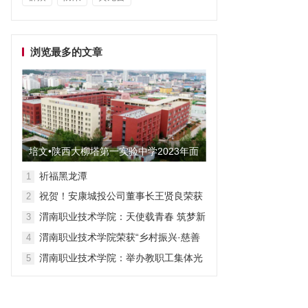
浏览最多的文章
培文•陕西大柳塔第一实验中学2023年面
向全国招聘教师启事
祈福黑龙潭
1
祝贺！安康城投公司董事长王贤良荣获
2
“安康市第三批有突出贡献专家”
渭南职业技术学院：天使载青春 筑梦新
3
征程
渭南职业技术学院荣获“乡村振兴·慈善
4
众筹”先进单位称号
渭南职业技术学院：举办教职工集体光
5
荣退休仪式