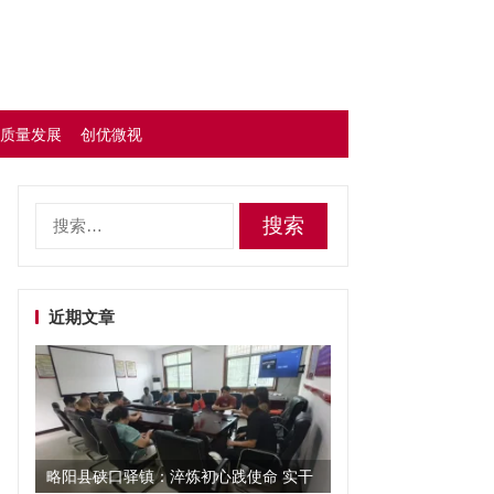
质量发展
创优微视
搜
索：
近期文章
略阳县硖口驿镇：淬炼初心践使命 实干