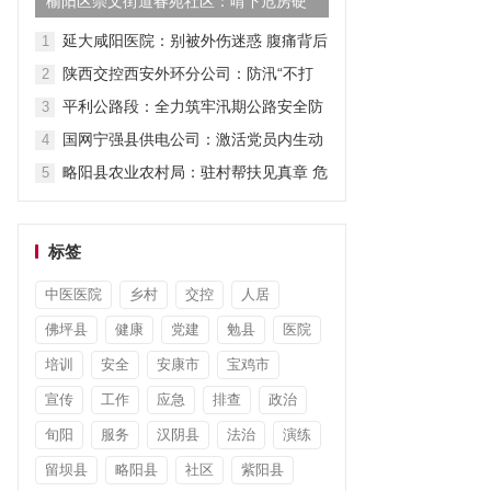
榆阳区崇文街道春苑社区：啃下危房硬
骨头 守护群“众头顶上的安...
延大咸阳医院：别被外伤迷惑 腹痛背后
1
另有病因
陕西交控西安外环分公司：防汛“不打
2
烊” 排查“不停步”
平利公路段：全力筑牢汛期公路安全防
3
线
国网宁强县供电公司：激活党员内生动
4
力 激发先锋模范作用
略阳县农业农村局：驻村帮扶见真章 危
5
难之际伸援手
标签
中医医院
乡村
交控
人居
佛坪县
健康
党建
勉县
医院
培训
安全
安康市
宝鸡市
宣传
工作
应急
排查
政治
旬阳
服务
汉阴县
法治
演练
留坝县
略阳县
社区
紫阳县