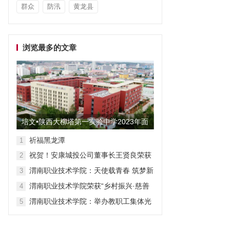
群众
防汛
黄龙县
浏览最多的文章
培文•陕西大柳塔第一实验中学2023年面
向全国招聘教师启事
祈福黑龙潭
1
祝贺！安康城投公司董事长王贤良荣获
2
“安康市第三批有突出贡献专家”
渭南职业技术学院：天使载青春 筑梦新
3
征程
渭南职业技术学院荣获“乡村振兴·慈善
4
众筹”先进单位称号
渭南职业技术学院：举办教职工集体光
5
荣退休仪式