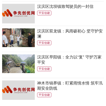
汉滨区沈坝镇致驾驶员的一封信
平安创建
汉滨区双龙镇：风雨砺初心 坚守护安
澜
平安创建
汉滨区早阳镇：全力以“复” 守护万家
平安
平安创建
神木市锦界镇：盯紧雨情水情 筑牢汛
期安全防线
平安创建