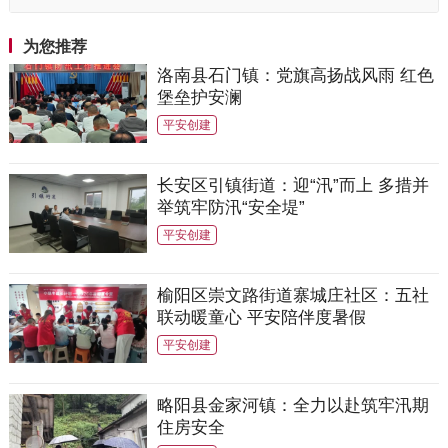
查整治工作
为您推荐
洛南县石门镇：党旗高扬战风雨 红色
堡垒护安澜
平安创建
长安区引镇街道：迎“汛”而上 多措并
举筑牢防汛“安全堤”
平安创建
榆阳区崇文路街道寨城庄社区：五社
联动暖童心 平安陪伴度暑假
平安创建
略阳县金家河镇：全力以赴筑牢汛期
住房安全