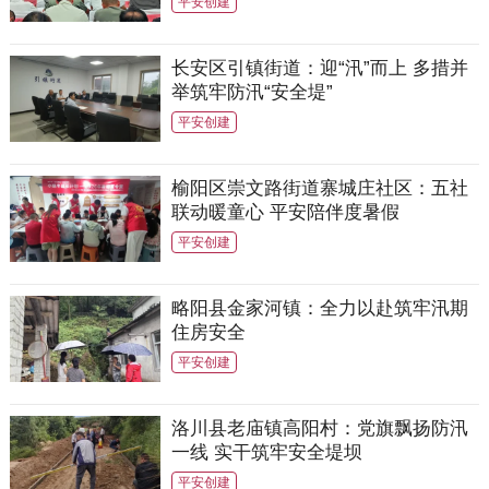
平安创建
长安区引镇街道：迎“汛”而上 多措并
举筑牢防汛“安全堤”
平安创建
榆阳区崇文路街道寨城庄社区：五社
联动暖童心 平安陪伴度暑假
平安创建
略阳县金家河镇：全力以赴筑牢汛期
住房安全
平安创建
洛川县老庙镇高阳村：党旗飘扬防汛
一线 实干筑牢安全堤坝
平安创建