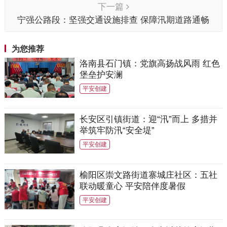
下一篇
宁强公路段：坚强交通设施排查 保障汛期道路通畅
为您推荐
洛南县石门镇：党旗高扬战风雨 红色
堡垒护安澜
平安创建
长安区引镇街道：迎“汛”而上 多措并
举筑牢防汛“安全堤”
平安创建
榆阳区崇文路街道寨城庄社区：五社
联动暖童心 平安陪伴度暑假
平安创建