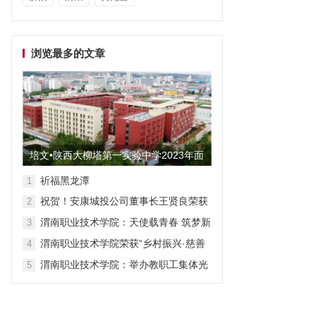
浏览最多的文章
培文•陕西大柳塔第一实验中学2023年面
向全国招聘教师启事
祈福黑龙潭
1
祝贺！安康城投公司董事长王贤良荣获
2
“安康市第三批有突出贡献专家”
渭南职业技术学院：天使载青春 筑梦新
3
征程
渭南职业技术学院荣获“乡村振兴·慈善
4
众筹”先进单位称号
渭南职业技术学院：举办教职工集体光
5
荣退休仪式