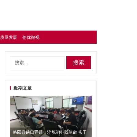
质量发展
创优微视
搜
索：
近期文章
略阳县硖口驿镇：淬炼初心践使命 实干