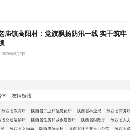
老庙镇高阳村：党旗飘扬防汛一线 实干筑牢
坝
2026年8月7日
媒体
友情链接
陕西省教育厅
陕西省工业和信息化厅
陕西省林业局
陕西省商务
西省交通运输厅
陕西省住房和城乡建设厅
陕西省财政厅
陕西省人
电局
陕西省文物局
陕西省信访局
陕西省扶贫开发办公室
陕西省