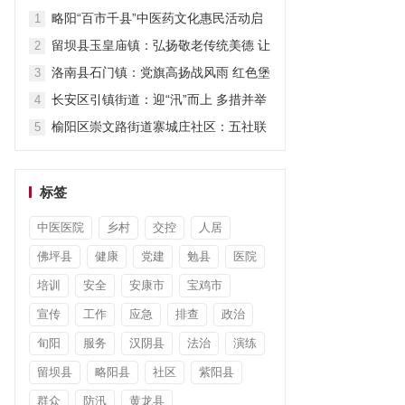
担当显作为
略阳“百市千县”中医药文化惠民活动启
1
动
留坝县玉皇庙镇：弘扬敬老传统美德 让
2
关爱“不打烊”
洛南县石门镇：党旗高扬战风雨 红色堡
3
垒护安澜
长安区引镇街道：迎“汛”而上 多措并举
4
筑牢防汛“安全堤”
榆阳区崇文路街道寨城庄社区：五社联
5
动暖童心 平安陪伴度暑假
标签
中医医院
乡村
交控
人居
佛坪县
健康
党建
勉县
医院
培训
安全
安康市
宝鸡市
宣传
工作
应急
排查
政治
旬阳
服务
汉阴县
法治
演练
留坝县
略阳县
社区
紫阳县
群众
防汛
黄龙县