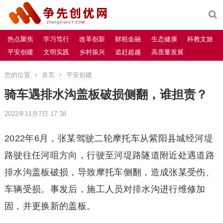
热点聚焦
学习笃行
改革创新
财税金融
生态健康
科教文旅
平安创建
文明实践
乡村振兴
追赶超越
高质量发展
您的位置
首页
平安创建
骑车遇排水沟盖板破损侧翻，谁担责？
2022年11月7日 17:38
2022年6月，张某驾驶二轮摩托车从紫阳县城经河堤
路驶往任河咀方向，行驶至河堤路隧道附近处遇道路
排水沟盖板破损，导致摩托车侧翻，造成张某受伤、
车辆受损。事发后，施工人员对排水沟进行维修加
固，并更换新的盖板。