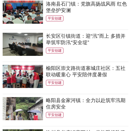
洛南县石门镇：党旗高扬战风雨 红色
堡垒护安澜
平安创建
长安区引镇街道：迎“汛”而上 多措并
举筑牢防汛“安全堤”
平安创建
榆阳区崇文路街道寨城庄社区：五社
联动暖童心 平安陪伴度暑假
平安创建
略阳县金家河镇：全力以赴筑牢汛期
住房安全
平安创建