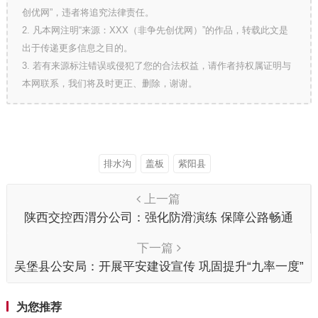
创优网”，违者将追究法律责任。
2. 凡本网注明“来源：XXX（非争先创优网）”的作品，转载此文是
出于传递更多信息之目的。
3. 若有来源标注错误或侵犯了您的合法权益，请作者持权属证明与
本网联系，我们将及时更正、删除，谢谢。
排水沟
盖板
紫阳县
上一篇
陕西交控西渭分公司：强化防滑演练 保障公路畅通
下一篇
吴堡县公安局：开展平安建设宣传 巩固提升“九率一度”
为您推荐