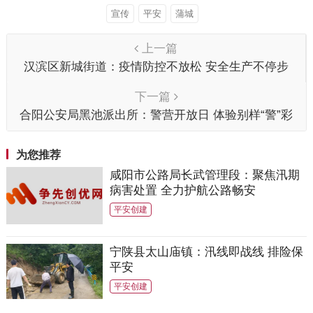
宣传
平安
蒲城
上一篇
汉滨区新城街道：疫情防控不放松 安全生产不停步
下一篇
合阳公安局黑池派出所：警营开放日 体验别样“警”彩
为您推荐
咸阳市公路局长武管理段：聚焦汛期
病害处置 全力护航公路畅安
平安创建
宁陕县太山庙镇：汛线即战线 排险保
平安
平安创建