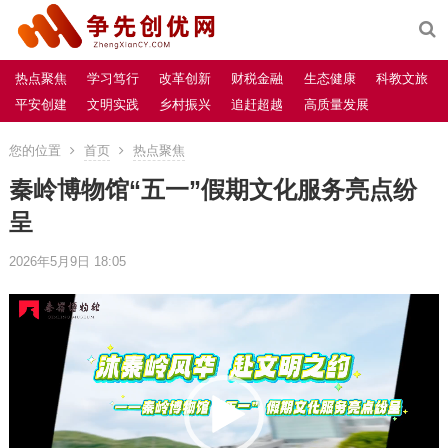
热点聚焦
学习笃行
改革创新
财税金融
生态健康
科教文旅
平安创建
文明实践
乡村振兴
追赶超越
高质量发展
您的位置
首页
热点聚焦
秦岭博物馆“五一”假期文化服务亮点纷
呈
2026年5月9日 18:05
视
频
播
放
器