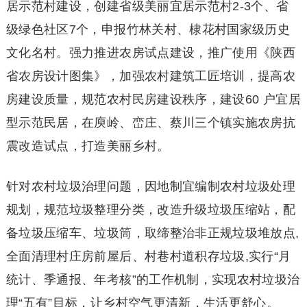
居示范村建设，创建省级美丽宜居示范村2-3个、省
级绿色社区7个，申报竹林关村、棣花村国家级历史
文化名村。强力推进农房试点建设，推广使用《陕西
省农房设计图集》，加强农村建筑工匠培训，提高农
房建设质量，规范农村民房建设秩序，建设60 户宜居
型示范民居，在庾岭、峦庄、蔡川三个镇实施农房抗
震改造试点，打造美丽乡村。
针对农村垃圾治理问题，因地制宜编制农村垃圾处理
规划，规范垃圾整理分类，改造升级垃圾压缩站，配
备垃圾压缩车、垃圾筒，取缔整治非正规垃圾堆放点,
全面清理村庄房前屋后、村巷村道积存垃圾,实行“月
统计、季通报、年考核”的工作机制，实现农村垃圾治
理“五有”目标，让乡村空气更清新，生活更舒心。