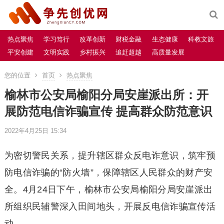
热点聚焦
学习笃行
改革创新
财税金融
生态健康
科教文旅
平安创建
文明实践
乡村振兴
追赶超越
高质量发展
您的位置
首页
热点聚焦
榆林市公安局榆阳分局安崖派出所：开
展防范电信诈骗宣传 提高群众防范意识
2022年4月25日 15:34
为密切警民关系，提升辖区群众反电诈意识，筑牢预
防电信诈骗的“防火墙”，保障辖区人民群众的财产安
全。4月24日下午，榆林市公安局榆阳分局安崖派出
所组织民辅警深入田间地头，开展反电信诈骗宣传活
动。