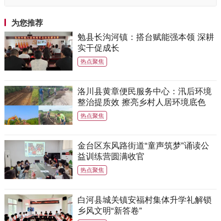
校、标杆院系、样板支部培育创建单位
为您推荐
勉县长沟河镇：搭台赋能强本领 深耕
实干促成长
热点聚焦
洛川县黄章便民服务中心：汛后环境
整治提质效 擦亮乡村人居环境底色
热点聚焦
金台区东风路街道“童声筑梦”诵读公
益训练营圆满收官
热点聚焦
白河县城关镇安福村集体升学礼解锁
乡风文明“新答卷”