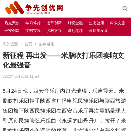
热点聚焦
学习笃行
改革创新
财税金融
生态健康
科教文旅
平安创建
文明实践
乡村振兴
追赶超越
高质量发展
您的位置
首页
热点聚焦
新征程 再出发——米脂吹打乐团奏响文
化最强音
2022年5月26日 11:54
5月24日晚，西安音乐厅内灯光璀璨，乐声震天。米
脂吹打乐团携手陕西省广播电视民族乐团与陕西旅游
集团旗下陕西民族乐团在西安音乐厅再次震撼呈现大
型原创民族管弦乐组曲《永远的山丹丹》，拉开了米
脂吹打乐团今年巡演的序幕。此次演出特邀著名指挥