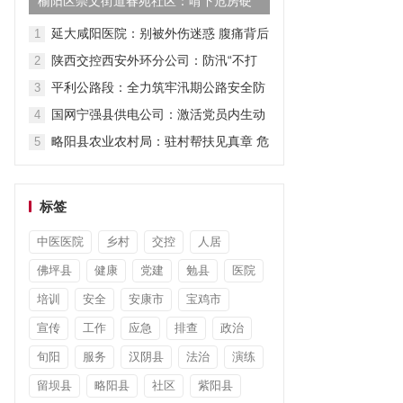
榆阳区崇文街道春苑社区：啃下危房硬
骨头 守护群“众头顶上的安...
延大咸阳医院：别被外伤迷惑 腹痛背后
1
另有病因
陕西交控西安外环分公司：防汛“不打
2
烊” 排查“不停步”
平利公路段：全力筑牢汛期公路安全防
3
线
国网宁强县供电公司：激活党员内生动
4
力 激发先锋模范作用
略阳县农业农村局：驻村帮扶见真章 危
5
难之际伸援手
标签
中医医院
乡村
交控
人居
佛坪县
健康
党建
勉县
医院
培训
安全
安康市
宝鸡市
宣传
工作
应急
排查
政治
旬阳
服务
汉阴县
法治
演练
留坝县
略阳县
社区
紫阳县