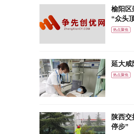
榆阳区
“众头
热点聚焦
延大咸
热点聚焦
陕西交
停步”