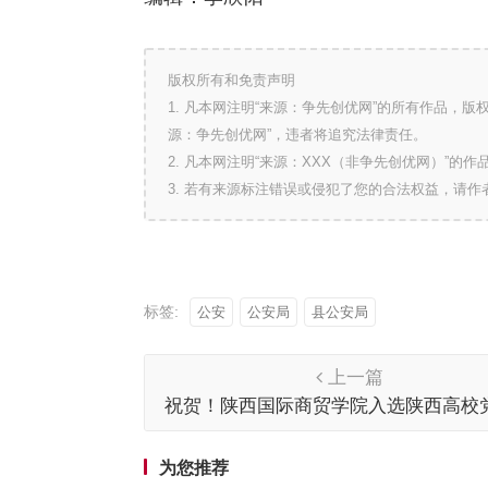
版权所有和免责声明
1. 凡本网注明“来源：争先创优网”的所有作品，
源：争先创优网”，违者将追究法律责任。
2. 凡本网注明“来源：XXX（非争先创优网）”
3. 若有来源标注错误或侵犯了您的合法权益，请
标签:
公安
公安局
县公安局
上一篇
祝贺！陕西国际商贸学院入选陕西高校
作示范高校、标杆院系、样板支部培育
位
为您推荐