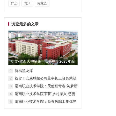
群众
防汛
黄龙县
浏览最多的文章
培文•陕西大柳塔第一实验中学2023年面
向全国招聘教师启事
祈福黑龙潭
1
祝贺！安康城投公司董事长王贤良荣获
2
“安康市第三批有突出贡献专家”
渭南职业技术学院：天使载青春 筑梦新
3
征程
渭南职业技术学院荣获“乡村振兴·慈善
4
众筹”先进单位称号
渭南职业技术学院：举办教职工集体光
5
荣退休仪式