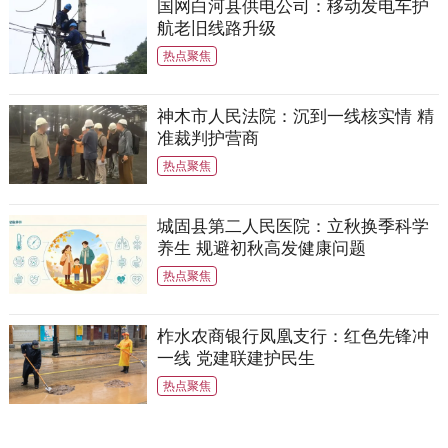
国网白河县供电公司：移动发电车护
航老旧线路升级
热点聚焦
神木市人民法院：沉到一线核实情 精
准裁判护营商
热点聚焦
城固县第二人民医院：立秋换季科学
养生 规避初秋高发健康问题
热点聚焦
柞水农商银行凤凰支行：红色先锋冲
一线 党建联建护民生
热点聚焦