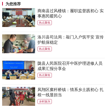
为您推荐
商南县过风楼镇：履职监督践初心 实
事惠民暖民心
热点聚焦
洛川县司法局：敲门入户筑平安 宣传
护航保稳定
热点聚焦
陇县人民医院召开中医护理进修人员
成果汇报分享会
热点聚焦
凤翔区糜杆桥镇：情系乡土践初心 扎
根一线显担当
乡村振兴