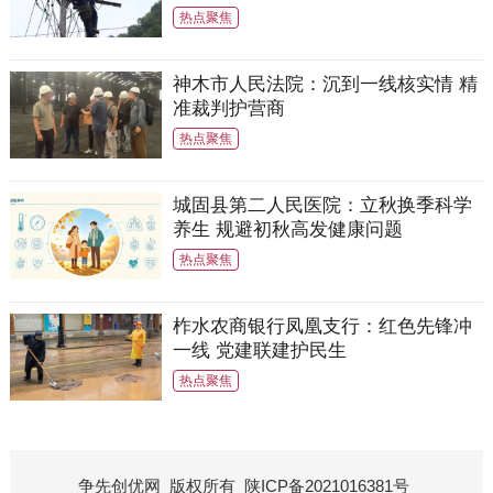
热点聚焦
神木市人民法院：沉到一线核实情 精
准裁判护营商
热点聚焦
城固县第二人民医院：立秋换季科学
养生 规避初秋高发健康问题
热点聚焦
柞水农商银行凤凰支行：红色先锋冲
一线 党建联建护民生
热点聚焦
争先创优网
版权所有
陕ICP备2021016381号