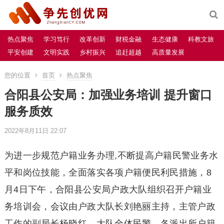
热点聚焦
学习笃行
改革创新
财税金融
生态健康
科教文旅
平安创建
文明实践
乡村振兴
追赶超越
高质量发展
您的位置
首页
热点聚焦
合阳县公安局：加强业务培训 提升窗口
服务质效
2022年8月11日 22:07
为进一步规范户籍业务办理,不断提高户籍民警业务水
平和岗位技能，全面落实各项户籍便民利民措施，8
月4日下午，合阳县公安局户政大队组织召开户籍业
务培训会，会议由户政大队长刘艳丽主持，主管户政
工作的副局长杨晓红、大队全体民警、各派出所户籍