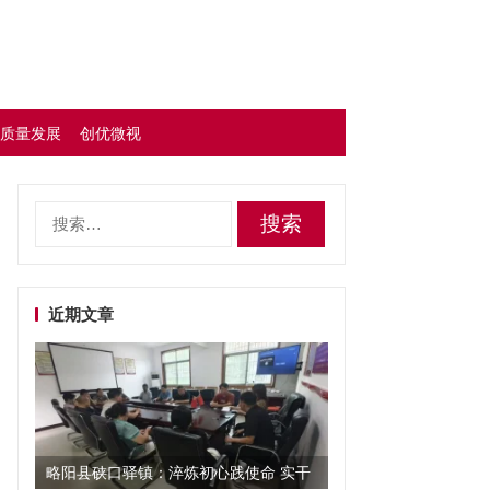
质量发展
创优微视
搜
索：
近期文章
略阳县硖口驿镇：淬炼初心践使命 实干