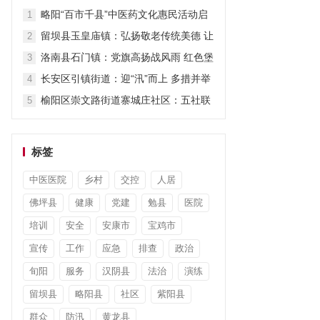
担当显作为
略阳“百市千县”中医药文化惠民活动启
1
动
留坝县玉皇庙镇：弘扬敬老传统美德 让
2
关爱“不打烊”
洛南县石门镇：党旗高扬战风雨 红色堡
3
垒护安澜
长安区引镇街道：迎“汛”而上 多措并举
4
筑牢防汛“安全堤”
榆阳区崇文路街道寨城庄社区：五社联
5
动暖童心 平安陪伴度暑假
标签
中医医院
乡村
交控
人居
佛坪县
健康
党建
勉县
医院
培训
安全
安康市
宝鸡市
宣传
工作
应急
排查
政治
旬阳
服务
汉阴县
法治
演练
留坝县
略阳县
社区
紫阳县
群众
防汛
黄龙县