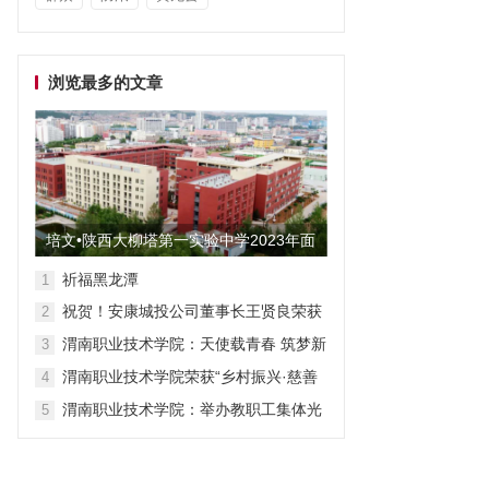
浏览最多的文章
培文•陕西大柳塔第一实验中学2023年面
向全国招聘教师启事
祈福黑龙潭
1
祝贺！安康城投公司董事长王贤良荣获
2
“安康市第三批有突出贡献专家”
渭南职业技术学院：天使载青春 筑梦新
3
征程
渭南职业技术学院荣获“乡村振兴·慈善
4
众筹”先进单位称号
渭南职业技术学院：举办教职工集体光
5
荣退休仪式