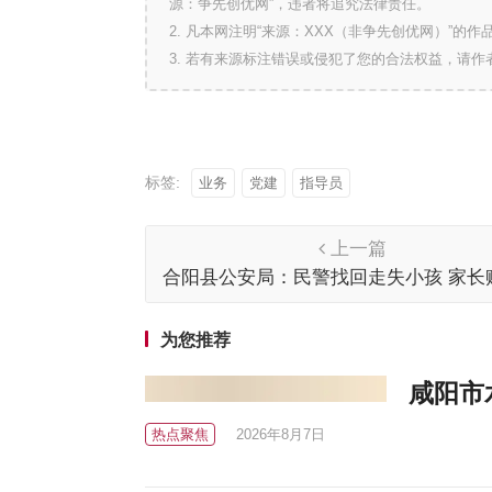
源：争先创优网”，违者将追究法律责任。
2. 凡本网注明“来源：XXX（非争先创优网）”
3. 若有来源标注错误或侵犯了您的合法权益，请
标签:
业务
党建
指导员
上一篇
合阳县公安局：民警找回走失小孩 家长
旗致谢
为您推荐
咸阳市
热点聚焦
2026年8月7日