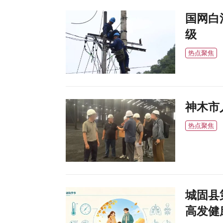
国网白
级
热点聚焦
神木市
热点聚焦
城固县
高发健