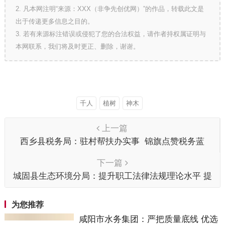
2. 凡本网注明“来源：XXX（非争先创优网）”的作品，转载此文是
出于传递更多信息之目的。
3. 若有来源标注错误或侵犯了您的合法权益，请作者持权属证明与
本网联系，我们将及时更正、删除，谢谢。
千人
植树
神木
上一篇
西乡县税务局：驻村帮扶办实事 锦旗点赞税务蓝
下一篇
城固县生态环境分局：提升职工法律法规理论水平 提
高排污许可证核发管理质量
为您推荐
咸阳市水务集团：严把质量底线 优选