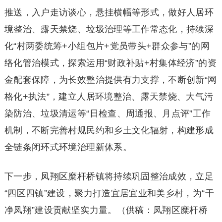
推送，入户走访谈心，悬挂横幅等形式，做好人居环
境整治、露天禁烧、垃圾治理等工作常态化，持续深
化“村两委统筹+小组包片+党员带头+群众参与”的网
络化管治模式，探索运用“财政补贴+村集体经济”的资
金配套保障，为长效整治提供有力支撑，不断创新“网
格化+执法”，建立人居环境整治、露天禁烧、大气污
染防治、垃圾清运等“日检查、周通报、月点评”工作
机制，不断完善村规民约和乡土文化辐射，构建形成
全链条闭环式环境治理新体系。
下一步，凤翔区糜杆桥镇将持续巩固整治成效，立足
“四区四镇”建设，聚力打造宜居宜业和美乡村，为“干
净凤翔”建设贡献坚实力量。（供稿：凤翔区糜杆桥