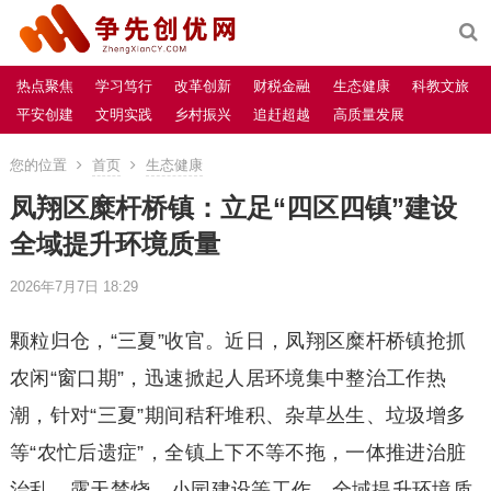
热点聚焦
学习笃行
改革创新
财税金融
生态健康
科教文旅
平安创建
文明实践
乡村振兴
追赶超越
高质量发展
您的位置
首页
生态健康
凤翔区糜杆桥镇：立足“四区四镇”建设
全域提升环境质量
2026年7月7日 18:29
颗粒归仓，“三夏”收官。近日，凤翔区糜杆桥镇抢抓
农闲“窗口期”，迅速掀起人居环境集中整治工作热
潮，针对“三夏”期间秸秆堆积、杂草丛生、垃圾增多
等“农忙后遗症”，全镇上下不等不拖，一体推进治脏
治乱、露天禁烧、小园建设等工作，全域提升环境质