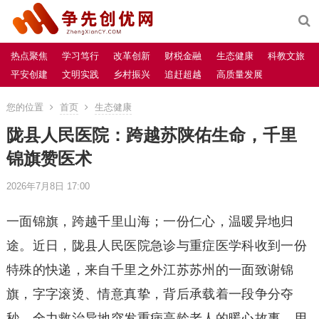
热点聚焦
学习笃行
改革创新
财税金融
生态健康
科教文旅
平安创建
文明实践
乡村振兴
追赶超越
高质量发展
您的位置
首页
生态健康
陇县人民医院：跨越苏陕佑生命，千里
锦旗赞医术
2026年7月8日 17:00
一面锦旗，跨越千里山海；一份仁心，温暖异地归
途。近日，陇县人民医院急诊与重症医学科收到一份
特殊的快递，来自千里之外江苏苏州的一面致谢锦
旗，字字滚烫、情意真挚，背后承载着一段争分夺
秒、全力救治异地突发重病高龄老人的暖心故事，用