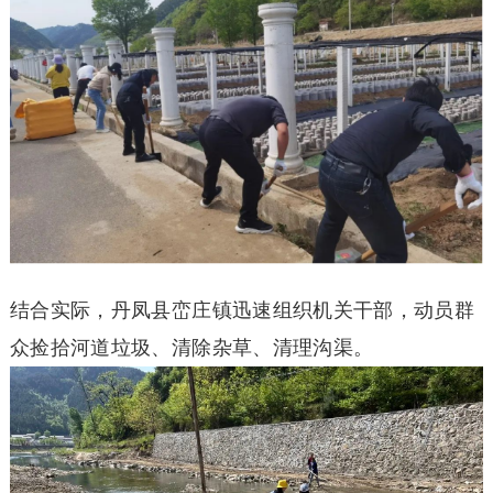
结合实际，丹凤县峦庄镇迅速组织机关干部，动员群
众捡拾河道垃圾、清除杂草、清理沟渠。