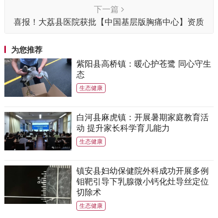
下一篇
喜报！大荔县医院获批【中国基层版胸痛中心】资质
为您推荐
紫阳县高桥镇：暖心护苍鹭 同心守生
态
生态健康
白河县麻虎镇：开展暑期家庭教育活
动 提升家长科学育儿能力
生态健康
镇安县妇幼保健院外科成功开展多例
钼靶引导下乳腺微小钙化灶导丝定位
切除术
生态健康