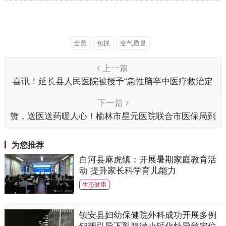
全员
包抓
空气质量
上一篇
喜讯！延长县人民医院被授予“急性脑卒中医疗救治定
点医院”
下一篇
赞，送医送药暖人心！榆林市星元医院联合市医保局到
定边县举办义诊活动
为您推荐
白河县麻虎镇：开展暑期家庭教育活
动 提升家长科学育儿能力
生态健康
镇安县妇幼保健院外科成功开展多例
钼靶引导下乳腺微小钙化灶导丝定位