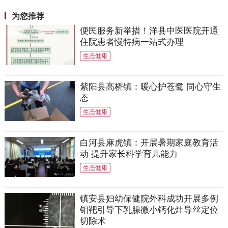
为您推荐
便民服务新举措！洋县中医医院开通
住院患者慢特病一站式办理
生态健康
紫阳县高桥镇：暖心护苍鹭 同心守生
态
生态健康
白河县麻虎镇：开展暑期家庭教育活
动 提升家长科学育儿能力
生态健康
镇安县妇幼保健院外科成功开展多例
钼靶引导下乳腺微小钙化灶导丝定位
切除术