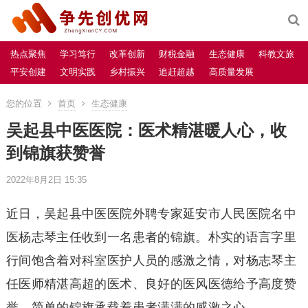
热点聚焦
学习笃行
改革创新
财税金融
生态健康
科教文旅
平安创建
文明实践
乡村振兴
追赶超越
高质量发展
您的位置
首页
生态健康
吴起县中医医院：医术精湛暖人心，收
到锦旗获赞誉
2022年8月2日 15:35
近日，吴起县中医医院外聘专家延安市人民医院名中
医杨志琴主任收到一名患者的锦旗。朴实的语言字里
行间饱含着对科室医护人员的感激之情，对杨志琴主
任医师精湛高超的医术、良好的医风医德给予高度赞
誉，简单的锦旗承载着患者满满的感激之心。