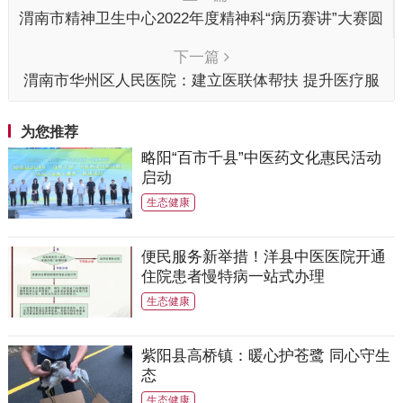
渭南市精神卫生中心2022年度精神科“病历赛讲”大赛圆
满成功
下一篇
渭南市华州区人民医院：建立医联体帮扶 提升医疗服
务水平
为您推荐
略阳“百市千县”中医药文化惠民活动
启动
生态健康
便民服务新举措！洋县中医医院开通
住院患者慢特病一站式办理
生态健康
紫阳县高桥镇：暖心护苍鹭 同心守生
态
生态健康