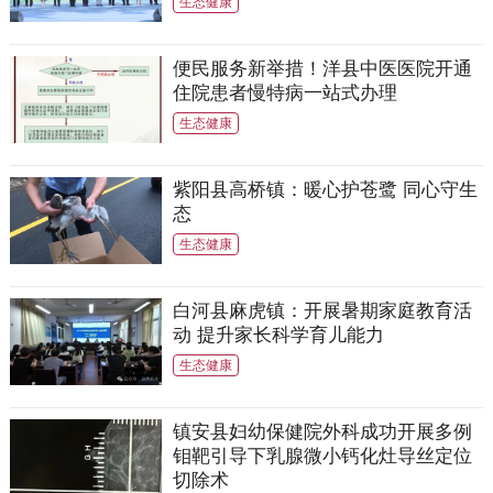
生态健康
便民服务新举措！洋县中医医院开通
住院患者慢特病一站式办理
生态健康
紫阳县高桥镇：暖心护苍鹭 同心守生
态
生态健康
白河县麻虎镇：开展暑期家庭教育活
动 提升家长科学育儿能力
生态健康
镇安县妇幼保健院外科成功开展多例
钼靶引导下乳腺微小钙化灶导丝定位
切除术