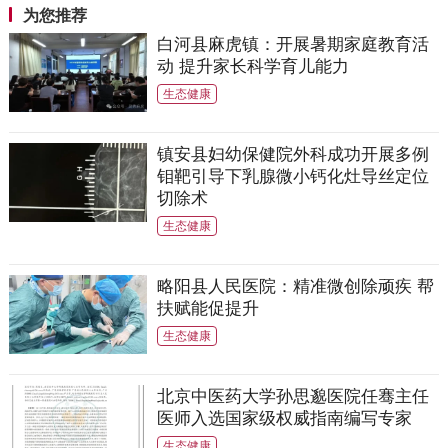
为您推荐
白河县麻虎镇：开展暑期家庭教育活
动 提升家长科学育儿能力
生态健康
镇安县妇幼保健院外科成功开展多例
钼靶引导下乳腺微小钙化灶导丝定位
切除术
生态健康
略阳县人民医院：精准微创除顽疾 帮
扶赋能促提升
生态健康
北京中医药大学孙思邈医院任骞主任
医师入选国家级权威指南编写专家
生态健康