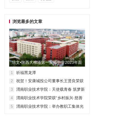
浏览最多的文章
培文•陕西大柳塔第一实验中学2023年面
向全国招聘教师启事
祈福黑龙潭
1
祝贺！安康城投公司董事长王贤良荣获
2
“安康市第三批有突出贡献专家”
渭南职业技术学院：天使载青春 筑梦新
3
征程
渭南职业技术学院荣获“乡村振兴·慈善
4
众筹”先进单位称号
渭南职业技术学院：举办教职工集体光
5
荣退休仪式