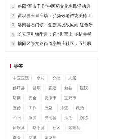
担当显作为
略阳“百市千县”中医药文化惠民活动启
1
动
留坝县玉皇庙镇：弘扬敬老传统美德 让
2
关爱“不打烊”
洛南县石门镇：党旗高扬战风雨 红色堡
3
垒护安澜
长安区引镇街道：迎“汛”而上 多措并举
4
筑牢防汛“安全堤”
榆阳区崇文路街道寨城庄社区：五社联
5
动暖童心 平安陪伴度暑假
标签
中医医院
乡村
交控
人居
佛坪县
健康
党建
勉县
医院
培训
安全
安康市
宝鸡市
宣传
工作
应急
排查
政治
旬阳
服务
汉阴县
法治
演练
留坝县
略阳县
社区
紫阳县
群众
防汛
黄龙县