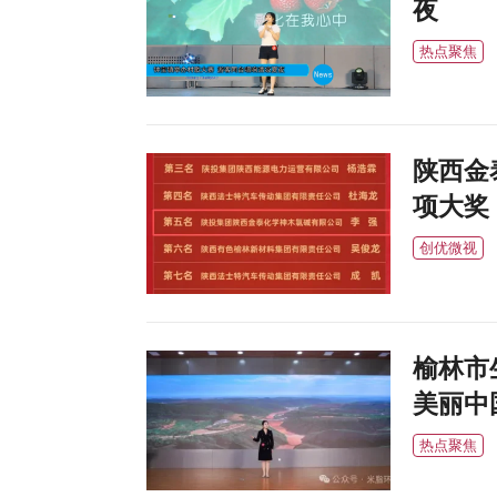
夜
热点聚焦
陕西金
项大奖
创优微视
榆林市
美丽中
热点聚焦