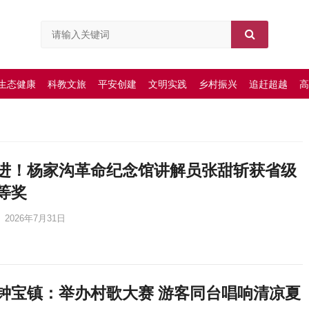
生态健康
科教文旅
平安创建
文明实践
乡村振兴
追赶超越
高
进！杨家沟革命纪念馆讲解员张甜斩获省级
等奖
2026年7月31日
钟宝镇：举办村歌大赛 游客同台唱响清凉夏