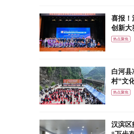
喜报！
创新大
热点聚焦
白河县
村”文
热点聚焦
汉滨区