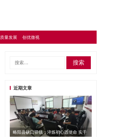
质量发展
创优微视
搜
索：
近期文章
略阳县硖口驿镇：淬炼初心践使命 实干