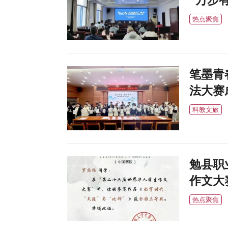
“万步
热点聚焦
笔墨青
法大赛
科教文旅
勉县职
作文大
热点聚焦