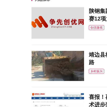
陕钢集
赛12
创优微视
靖边县
路
乡村振兴
喜报！
术进步