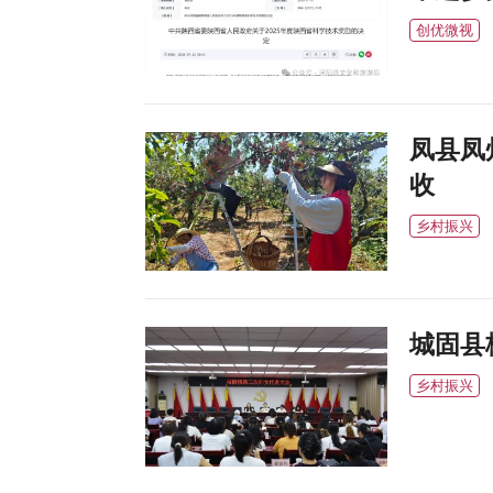
创优微视
凤县凤
收
乡村振兴
城固县
乡村振兴