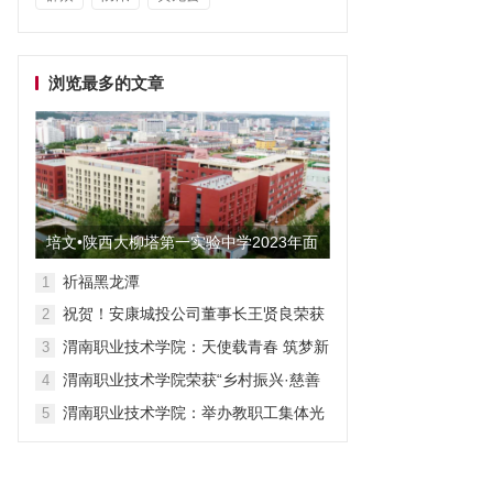
浏览最多的文章
培文•陕西大柳塔第一实验中学2023年面
向全国招聘教师启事
祈福黑龙潭
1
祝贺！安康城投公司董事长王贤良荣获
2
“安康市第三批有突出贡献专家”
渭南职业技术学院：天使载青春 筑梦新
3
征程
渭南职业技术学院荣获“乡村振兴·慈善
4
众筹”先进单位称号
渭南职业技术学院：举办教职工集体光
5
荣退休仪式