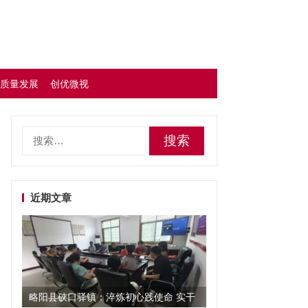
质量发展
创优微视
搜
索：
近期文章
略阳县硖口驿镇：淬炼初心践使命 实干