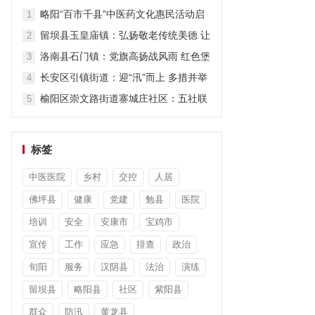
担当显作为
略阳“百市千县”中医药文化惠民活动启
1
动
留坝县玉皇庙镇：弘扬敬老传统美德 让
2
关爱“不打烊”
洛南县石门镇：党旗高扬战风雨 红色堡
3
垒护安澜
长安区引镇街道：迎“汛”而上 多措并举
4
筑牢防汛“安全堤”
榆阳区崇文路街道寨城庄社区：五社联
5
动暖童心 平安陪伴度暑假
标签
中医医院
乡村
交控
人居
佛坪县
健康
党建
勉县
医院
培训
安全
安康市
宝鸡市
宣传
工作
应急
排查
政治
旬阳
服务
汉阴县
法治
演练
留坝县
略阳县
社区
紫阳县
群众
防汛
黄龙县