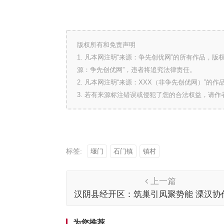
版权所有和免责声明
1. 凡本网注明“来源：争先创优网”的所有作品，
源：争先创优网”，违者将追究法律责任。
2. 凡本网注明“来源：XXX（非争先创优网）”
3. 若有来源标注错误或侵犯了您的合法权益，请
标签:
堰门
石门镇
镇村
上一篇
汉阴县经开区：筑巢引凤聚势能 溧汉协
篇
为您推荐