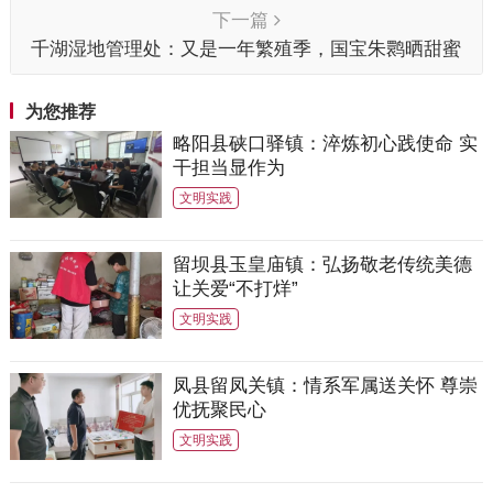
下一篇
千湖湿地管理处：又是一年繁殖季，国宝朱鹮晒甜蜜
为您推荐
略阳县硖口驿镇：淬炼初心践使命 实
干担当显作为
文明实践
留坝县玉皇庙镇：弘扬敬老传统美德
让关爱“不打烊”
文明实践
凤县留凤关镇：情系军属送关怀 尊崇
优抚聚民心
文明实践