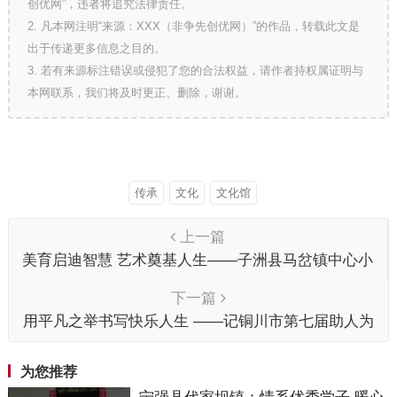
创优网”，违者将追究法律责任。
2. 凡本网注明“来源：XXX（非争先创优网）”的作品，转载此文是
出于传递更多信息之目的。
3. 若有来源标注错误或侵犯了您的合法权益，请作者持权属证明与
本网联系，我们将及时更正、删除，谢谢。
传承
文化
文化馆
上一篇
美育启迪智慧 艺术奠基人生——子洲县马岔镇中心小
学特色课程介绍之美术
下一篇
用平凡之举书写快乐人生 ——记铜川市第七届助人为
乐道德模范候选人王小强
为您推荐
宁强县代家坝镇：情系优秀学子 暖心