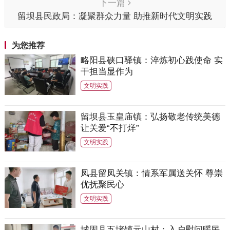
下一篇
留坝县民政局：凝聚群众力量 助推新时代文明实践
为您推荐
略阳县硖口驿镇：淬炼初心践使命 实
干担当显作为
文明实践
留坝县玉皇庙镇：弘扬敬老传统美德
让关爱“不打烊”
文明实践
凤县留凤关镇：情系军属送关怀 尊崇
优抚聚民心
文明实践
城固县五堵镇元山村：入户慰问暖民