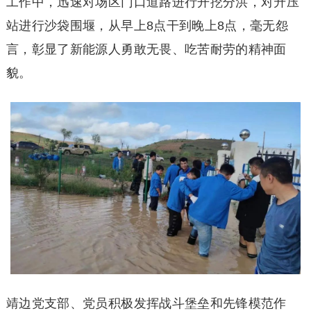
工作中，迅速对场区门口道路进行开挖分洪，对升压
站进行沙袋围堰，从早上8点干到晚上8点，毫无怨
言，彰显了新能源人勇敢无畏、吃苦耐劳的精神面
貌。
靖边党支部、党员积极发挥战斗堡垒和先锋模范作