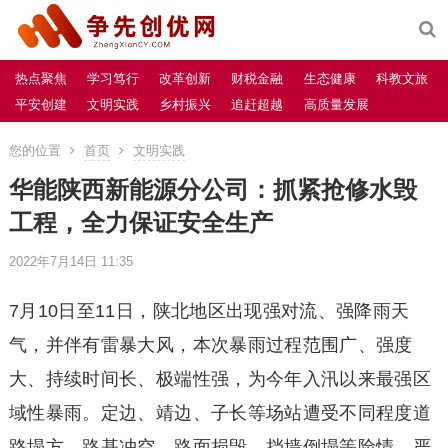
热点聚焦
学习笃行
改革创新
财税金融
生态健康
科教文旅
平安创建
文明实践
乡村振兴
追赶超越
高质量发展
您的位置
首页
文明实践
华能陕西新能源分公司：抓紧抢修水毁
工程，全力保证安全生产
2022年7月14日 11:35
7月10日至11日，陕北地区出现强对流、强降雨天
气，并伴有雷暴大风，本次暴雨过程范围广、强度
大、持续时间长、极端性强，为今年入汛以来最强区
域性暴雨。定边、靖边、子长等场站遭受不同程度道
路塌方、路基冲空、路面损毁、挡墙倒塌等险情，严