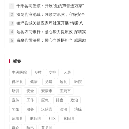
干惠民生
千阳县高崖镇：开展“党的声音进万家”
1
活动 推动惠民政策深入人心
汉阴县涧池镇：绷紧防汛弦，守好安全
2
关
镇坪县城关镇应家坪社区开展“情暖‘八
3
一’ 致敬老兵”慰问走访活动
勉县农商银行：凝心聚力提质效 深耕实
4
干促发展
岚皋县司法局：矫心向善悟担当 感恩励
5
志促蜕变
标签
中医医院
乡村
交控
人居
佛坪县
健康
党建
勉县
医院
培训
安全
安康市
宝鸡市
宣传
工作
应急
排查
政治
旬阳
服务
汉阴县
法治
演练
留坝县
略阳县
社区
紫阳县
群众
防汛
黄龙县