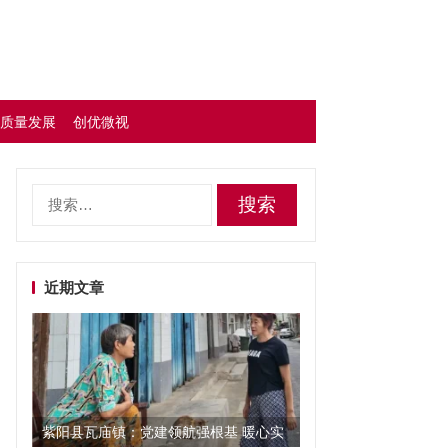
质量发展
创优微视
搜
索：
近期文章
紫阳县瓦庙镇：党建领航强根基 暖心实