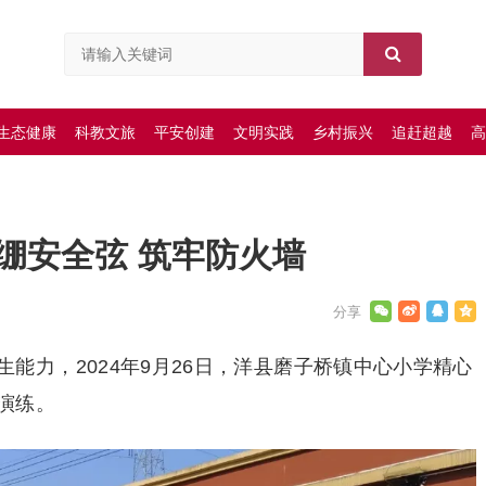
生态健康
科教文旅
平安创建
文明实践
乡村振兴
追赶超越
高
绷安全弦 筑牢防火墙
能力，2024年9月26日，洋县磨子桥镇中心小学精心
演练。