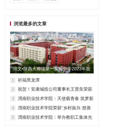
浏览最多的文章
培文•陕西大柳塔第一实验中学2023年面
向全国招聘教师启事
祈福黑龙潭
1
祝贺！安康城投公司董事长王贤良荣获
2
“安康市第三批有突出贡献专家”
渭南职业技术学院：天使载青春 筑梦新
3
征程
渭南职业技术学院荣获“乡村振兴·慈善
4
众筹”先进单位称号
渭南职业技术学院：举办教职工集体光
5
荣退休仪式