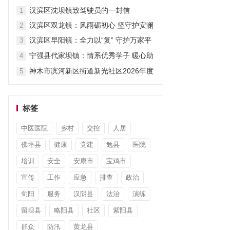
暖暑期
汉滨区沈坝镇致驾驶员的一封信
1
汉滨区双龙镇：风雨砺初心 坚守护安澜
2
汉滨区早阳镇：全力以“复” 守护万家平
3
安
宁强县代家坝镇：情系优秀学子 暖心助
4
力圆梦
神木市滨河新区街道新光社区2026年度
5
“小太阳故事汇”第七期开讲啦
标签
中医医院
乡村
交控
人居
佛坪县
健康
党建
勉县
医院
培训
安全
安康市
宝鸡市
宣传
工作
应急
排查
政治
旬阳
服务
汉阴县
法治
演练
留坝县
略阳县
社区
紫阳县
群众
防汛
黄龙县