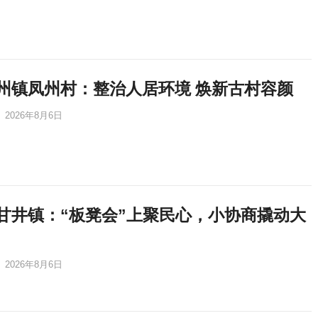
州镇凤州村：整治人居环境 焕新古村容颜
2026年8月6日
甘井镇：“板凳会”上聚民心，小协商撬动大
2026年8月6日