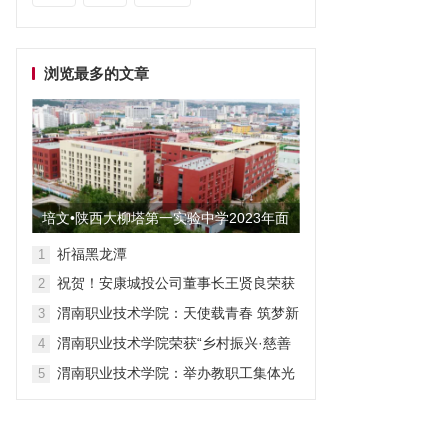
浏览最多的文章
培文•陕西大柳塔第一实验中学2023年面
向全国招聘教师启事
祈福黑龙潭
1
祝贺！安康城投公司董事长王贤良荣获
2
“安康市第三批有突出贡献专家”
渭南职业技术学院：天使载青春 筑梦新
3
征程
渭南职业技术学院荣获“乡村振兴·慈善
4
众筹”先进单位称号
渭南职业技术学院：举办教职工集体光
5
荣退休仪式