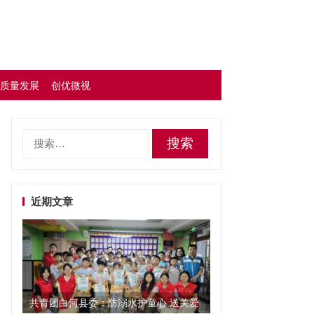
质量发展
创优微视
搜
索：
近期文章
共青团白河县委：防溺水护童心 送关爱